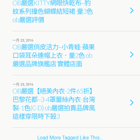
OB嚴選KITTY網眼快乾布~豹
紋系列撞色蝴蝶結短裙-童3色
ob嚴選評價
一月 23, 2016
OB嚴選俏皮活力~小青蛙-蘋果
口袋耳朵連帽上衣．童2色 ob
嚴選品牌旗艦店 實體店面
一月 23, 2016
OB嚴選【絕美內衣-2件65折】
巴黎花都~3-4罩蕾絲內衣-台灣
製-1色(C-D) ob嚴選拍賣品牌風
這樣穿限時下殺3
Load More Tagged Like This…