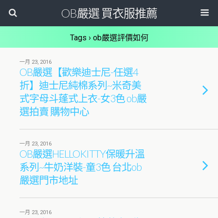
OB嚴選 買衣服推薦
Tags › ob嚴選評價如何
一月 23, 2016
OB嚴選【歡樂迪士尼-任選4
折】迪士尼純棉系列~米奇美
式字母斗蓬式上衣-女3色 ob嚴
選拍賣 購物中心
一月 23, 2016
OB嚴選HELLOKITTY保暖升溫
系列~牛奶洋裝-童3色 台北ob
嚴選門市地址
一月 23, 2016