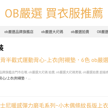
OB嚴選 買衣服推薦
ob嚴選品牌旗艦店
ob嚴選大尺碼
ob嚴選拍賣
OB嚴
裝
挖背半截式運動背心-上衣(附襯墊．6色 ob嚴
選品牌旗艦店門市在哪
,
ob嚴選大尺碼 拍賣
,
ob嚴選大尺碼男裝
,
ob嚴選拍賣 超級
背心/上衣(附襯墊．…
迪士尼暖感彈力磨毛系列~小木偶條紋長版上衣