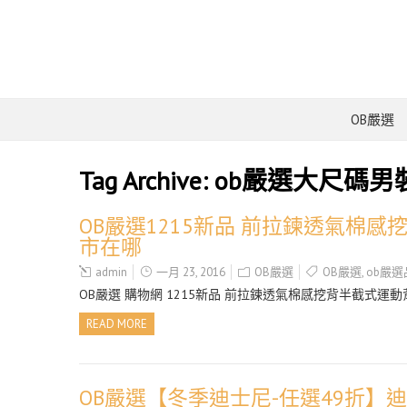
OB嚴選
Tag Archive:
ob嚴選大尺碼男
OB嚴選1215新品 前拉鍊透氣棉感
市在哪
admin
一月 23, 2016
OB嚴選
OB嚴選
,
ob嚴
OB嚴選 購物網 1215新品 前拉鍊透氣棉感挖背半截式運動
READ MORE
OB嚴選【冬季迪士尼-任選49折】