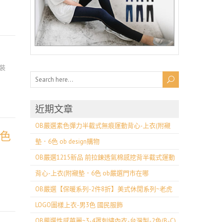
裝
近期文章
OB嚴選素色彈力半截式無痕運動背心-上衣(附襯
3色
墊．6色 ob design購物
OB嚴選1215新品 前拉鍊透氣棉感挖背半截式運動
背心-上衣(附襯墊．6色 ob嚴選門市在哪
OB嚴選【保暖系列-2件8折】美式休閒系列~老虎
LOGO圖樣上衣-男3色 國民服飾
OB嚴選性感華麗~3-4罩刺繡內衣-台灣製-2色(B-C)