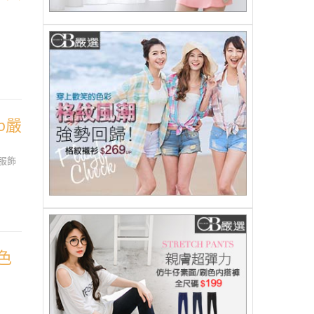
b嚴
服飾
色