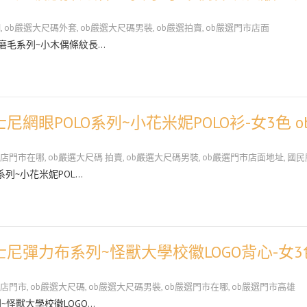
網
,
ob嚴選大尺碼外套
,
ob嚴選大尺碼男裝
,
ob嚴選拍賣
,
ob嚴選門市店面
力磨毛系列~小木偶條紋長…
網眼POLO系列~小花米妮POLO衫-女3色 o
艦店門市在哪
,
ob嚴選大尺碼 拍賣
,
ob嚴選大尺碼男裝
,
ob嚴選門市店面地址
,
國民
系列~小花米妮POL…
士尼彈力布系列~怪獸大學校徽LOGO背心-女3
艦店門市
,
ob嚴選大尺碼
,
ob嚴選大尺碼男裝
,
ob嚴選門市在哪
,
ob嚴選門市高雄
~怪獸大學校徽LOGO…