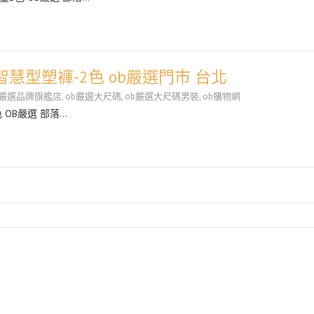
智慧型塑褲-2色 ob嚴選門市 台北
b嚴選品牌旗艦店
,
ob嚴選大尺碼
,
ob嚴選大尺碼男裝
,
ob購物網
 OB嚴選 部落…