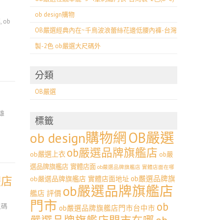
ob design購物
哪
,
ob
OB嚴選經典內在~千鳥波浪蕾絲花邊低腰內褲-台灣
製-2色 ob嚴選大尺碼外
分類
OB嚴選
雄
標籤
OB嚴選
ob design購物網
ob嚴選品牌旗艦店
ob嚴選上衣
ob嚴
選品牌旗艦店 實體店面
ob嚴選品牌旗艦店 實體店面在哪
體店
ob嚴選品牌旗
ob嚴選品牌旗艦店 實體店面地址
ob嚴選品牌旗艦店
艦店 評價
門市
ob
尺碼
ob嚴選品牌旗艦店門市台中市