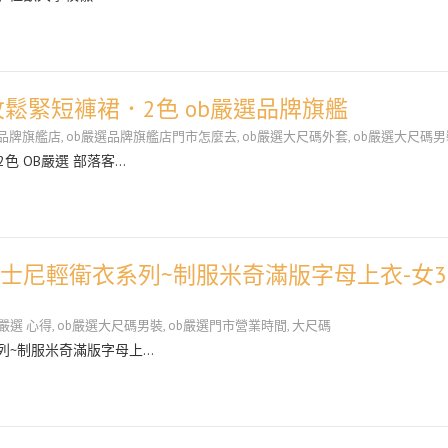
紋鬆緊短褲裙．2色 ob嚴選品牌旗艦
選品牌旗艦店
,
ob嚴選品牌旗艦店門市怎麼去
,
ob嚴選大尺碼外套
,
ob嚴選大尺碼男
色 OB嚴選 部落客…
迪士尼輕衛衣系列~制服米奇滿版字母上衣-女
b嚴選 心得
,
ob嚴選大尺碼男裝
,
ob嚴選門市營業時間
,
大尺碼
系列~制服米奇滿版字母上…