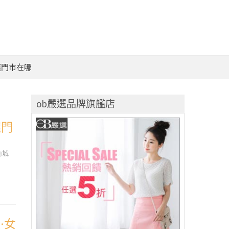
選門市在哪
ob嚴選品牌旗艦店
選門
商城
·女