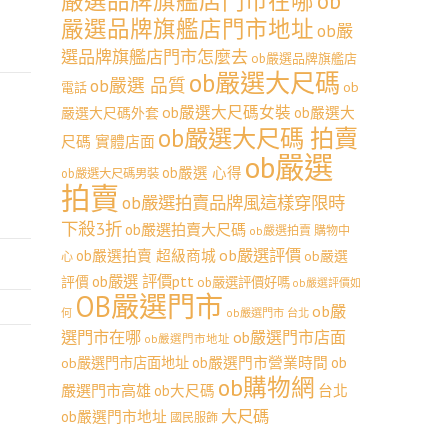
嚴選品牌旗艦店門市在哪
ob
嚴選品牌旗艦店門市地址
ob嚴
選品牌旗艦店門市怎麼去
ob嚴選品牌旗艦店
ob嚴選大尺碼
ob嚴選 品質
ob
電話
ob嚴選大尺碼女裝
ob嚴選大
嚴選大尺碼外套
ob嚴選大尺碼 拍賣
尺碼 實體店面
ob嚴選
ob嚴選 心得
ob嚴選大尺碼男裝
拍賣
ob嚴選拍賣品牌風這樣穿限時
下殺3折
ob嚴選拍賣大尺碼
ob嚴選拍賣 購物中
ob嚴選評價
ob嚴選拍賣 超級商城
ob嚴選
心
ob嚴選 評價ptt
評價
ob嚴選評價好嗎
ob嚴選評價如
OB嚴選門市
ob嚴
何
ob嚴選門市 台北
選門市在哪
ob嚴選門市店面
ob嚴選門市地址
ob嚴選門市營業時間
ob
ob嚴選門市店面地址
ob購物網
嚴選門市高雄
ob大尺碼
台北
大尺碼
ob嚴選門市地址
國民服飾