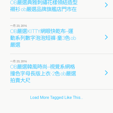
OB嚴選典雅刺繡花樣領結造型
襯衫 ob嚴選品牌旗艦店門市在
一月 23, 2016
OB嚴選KITTY網眼快乾布~運
動系列數字泡泡短褲-童3色 ob
嚴選
一月 23, 2016
OB嚴選韓風時尚~視覺系網格
撞色字母長版上衣-2色 ob嚴選
拍賣大尺
Load More Tagged Like This…