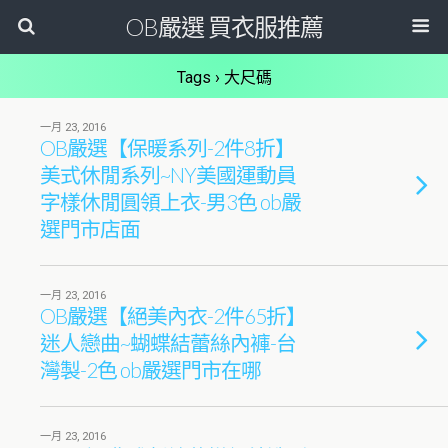
OB嚴選 買衣服推薦
Tags › 大尺碼
一月 23, 2016
OB嚴選【保暖系列-2件8折】
美式休閒系列~NY美國運動員
字樣休閒圓領上衣-男3色 ob嚴
選門市店面
一月 23, 2016
OB嚴選【絕美內衣-2件65折】
迷人戀曲~蝴蝶結蕾絲內褲-台
灣製-2色 ob嚴選門市在哪
一月 23, 2016