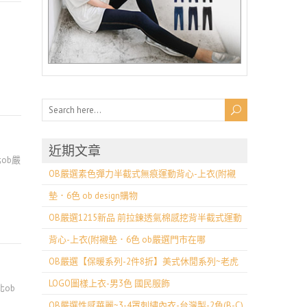
近期文章
ob嚴
OB嚴選素色彈力半截式無痕運動背心-上衣(附襯
墊．6色 ob design購物
OB嚴選1215新品 前拉鍊透氣棉感挖背半截式運動
背心-上衣(附襯墊．6色 ob嚴選門市在哪
OB嚴選【保暖系列-2件8折】美式休閒系列~老虎
LOGO圖樣上衣-男3色 國民服飾
北ob
OB嚴選性感華麗~3-4罩刺繡內衣-台灣製-2色(B-C)