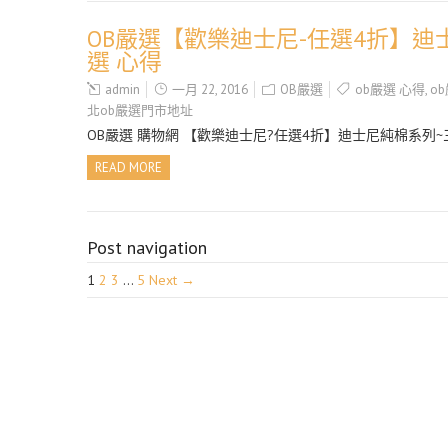
OB嚴選【歡樂迪士尼-任選4折】迪士
選 心得
admin
一月 22, 2016
OB嚴選
ob嚴選 心得
,
o
北ob嚴選門市地址
OB嚴選 購物網 【歡樂迪士尼?任選4折】迪士尼純棉系列~
READ MORE
Post navigation
1
2
3
…
5
Next →