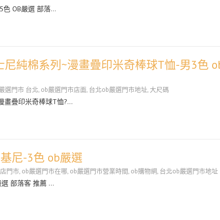
色 OB嚴選 部落…
尼純棉系列~漫畫疊印米奇棒球T恤-男3色 o
b嚴選門市 台北
,
ob嚴選門市店面
,
台北ob嚴選門市地址
,
大尺碼
漫畫疊印米奇棒球T恤?…
尼-3色 ob嚴選
艦店門市
,
ob嚴選門市在哪
,
ob嚴選門市營業時間
,
ob購物網
,
台北ob嚴選門市地址
選 部落客 推薦 …