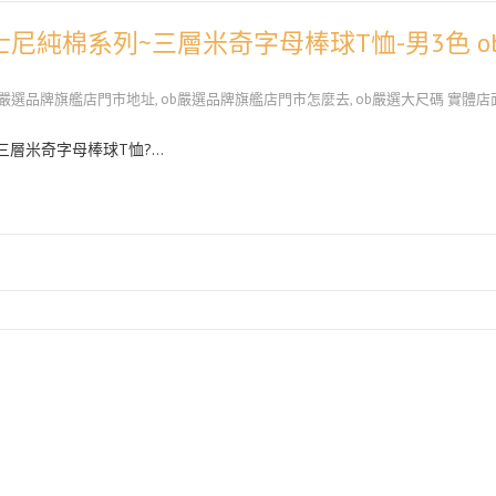
尼純棉系列~三層米奇字母棒球T恤-男3色 o
b嚴選品牌旗艦店門市地址
,
ob嚴選品牌旗艦店門市怎麼去
,
ob嚴選大尺碼 實體店
三層米奇字母棒球T恤?…