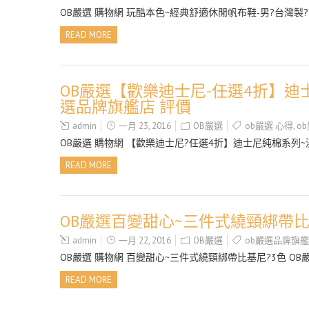
OB嚴選 購物網 玩酷本色~經典舒適休閒帆布鞋-男?台灣製?5
READ MORE
OB嚴選【歡樂迪士尼-任選4折】迪士
選品牌旗艦店 評價
admin
一月 23, 2016
OB嚴選
ob嚴選 心得
,
o
OB嚴選 購物網 【歡樂迪士尼?任選4折】迪士尼純棉系列~
READ MORE
OB嚴選百變甜心~三件式繞頸綁帶比基
admin
一月 22, 2016
OB嚴選
ob嚴選品牌旗
OB嚴選 購物網 百變甜心~三件式繞頸綁帶比基尼?3色 OB嚴
READ MORE