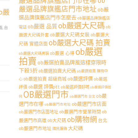
嚴選品牌旗艦店門市在哪
ob
嚴選品牌旗艦店門市地址
ob嚴
b嚴
選品牌旗艦店門市怎麼去
ob嚴選品牌旗艦店
ob嚴選大尺碼
ob嚴選 品質
ob
電話
面
,
台
ob嚴選大尺碼女裝
ob嚴選大
嚴選大尺碼外套
ob嚴選大尺碼 拍賣
尺碼 實體店面
ob嚴選
ob嚴選 心得
ob嚴選大尺碼男裝
拍賣
ob嚴選拍賣品牌風這樣穿限時
下殺3折
ob嚴選拍賣大尺碼
ob嚴選拍賣 購物中
ob嚴選評價
ob嚴選拍賣 超級商城
ob嚴選
心
ob嚴選 評價ptt
評價
ob嚴選評價好嗎
ob嚴選評價如
OB嚴選門市
ob嚴
何
ob嚴選門市 台北
選門市在哪
ob嚴選門市店面
ob嚴選門市地址
ob嚴選門市營業時間
ob
ob嚴選門市店面地址
ob購物網
嚴選門市高雄
ob大尺碼
台北
大尺碼
ob嚴選門市地址
國民服飾