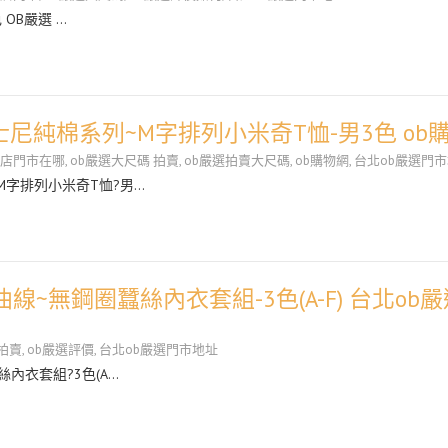
 OB嚴選 …
尼純棉系列~M字排列小米奇T恤-男3色 ob
艦店門市在哪
,
ob嚴選大尺碼 拍賣
,
ob嚴選拍賣大尺碼
,
ob購物網
,
台北ob嚴選門
M字排列小米奇T恤?男…
線~無鋼圈蠶絲內衣套組-3色(A-F) 台北ob嚴
拍賣
,
ob嚴選評價
,
台北ob嚴選門市地址
絲內衣套組?3色(A…