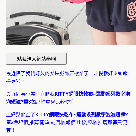
最近陪了我們好久的女裝服飾店歇業了，之後就好少到那
邊晃啦，
最近同事小美一直問我
KITTY網眼快乾布~運動系列數字泡
泡短褲?童3色
那裡買會比較便宜！
上網幫他查了
KITTY網眼快乾布~運動系列數字泡泡短褲?
童3色
評價,推薦,開箱文,價格,報價,比較,規格,推薦那裡買便
宜！