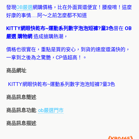
發現
OB嚴選
網購價格，比在外面買還便宜！腰瘦唷！這麼
好康的事情……阿～之前怎麼都不知道
KITTY網眼快乾布~運動系列數字泡泡短褲?童3色
曾在
OB
嚴選 購物網
造成搶購熱潮，
價格也很實在，重點是買的安心，到貨的速度還滿快的，
一拿到之後為之驚艷，CP值超高！。
商品網址
:
商品訊息簡述
:
商品訊息功能
:
ob嚴選門市
商品訊息描述
:
《KB0465》