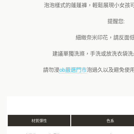
泡泡樣式的蓬蓬褲，輕鬆展現小女孩
提醒您:
細緻奈米印花，請反面
建議單獨洗滌，手洗或放洗衣袋洗最
請勿浸
ob嚴選門市
泡過久以及避免使
材質彈性
色系