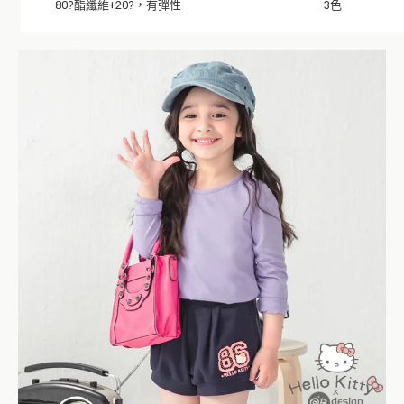
80?酯纖維+20?，有彈性
3色