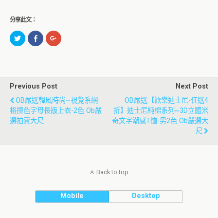
分享此文：
分
按
點
享
一
擊
到
下
分
Twitter(在
以
享
新
分
到
視
享
Google+
窗
至
(在
中
Facebook(在
新
開
新
視
Previous Post
Next Post
啟)
視
窗
窗
中
OB嚴選韓風時尚~視覺系網
OB嚴選【歡樂迪士尼-任選4
中
開
開
啟)
格撞色字母長版上衣-2色 Ob嚴
折】迪士尼純棉系列~3D立體米
啟)
選拍賣大尺
奇文字潮感T恤-男2色 Ob嚴選大
尺
Back to top
Mobile
Desktop