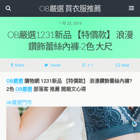
OB嚴選 買衣服推薦
一月 23, 2016
OB嚴選1231新品 【特價款】 浪漫
鑽飾蕾絲內褲-2色 大尺
Share
Tweet
+ 1
Mail
OB嚴選
購物網
1231新品 【特價款】 浪漫鑽飾蕾絲內褲?
2色
OB嚴選
部落客 推薦 開箱文心得
ob嚴選門市