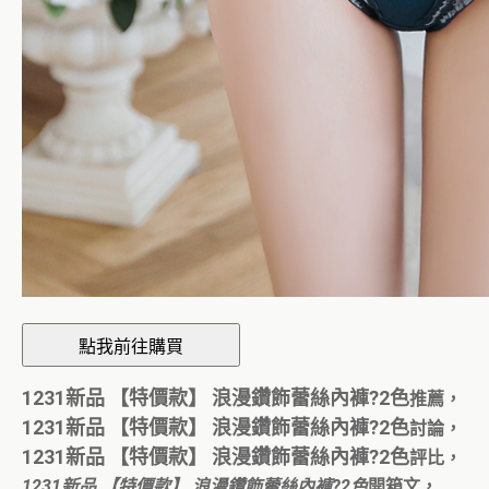
1231新品 【特價款】 浪漫鑽飾蕾絲內褲?2色
推薦，
1231新品 【特價款】 浪漫鑽飾蕾絲內褲?2色
討論，
1231新品 【特價款】 浪漫鑽飾蕾絲內褲?2色
評比，
1231新品 【特價款】 浪漫鑽飾蕾絲內褲?2色
開箱文，