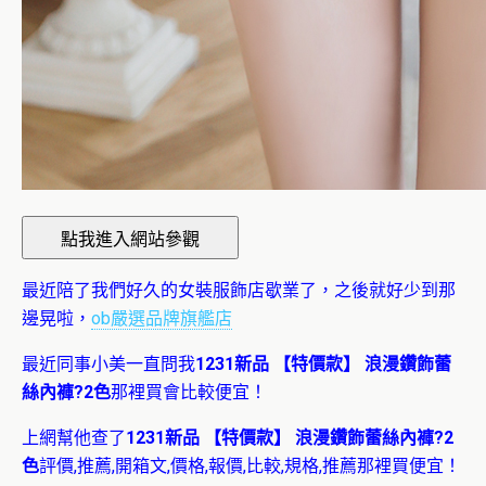
最近陪了我們好久的女裝服飾店歇業了，之後就好少到那
邊晃啦，
ob嚴選品牌旗艦店
最近同事小美一直問我
1231新品 【特價款】 浪漫鑽飾蕾
絲內褲?2色
那裡買會比較便宜！
上網幫他查了
1231新品 【特價款】 浪漫鑽飾蕾絲內褲?2
色
評價,推薦,開箱文,價格,報價,比較,規格,推薦那裡買便宜！