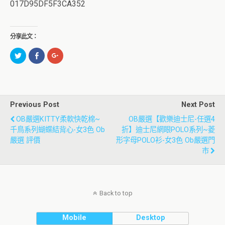
017D95DF5F3CA352
分享此文：
分
按
點
享
一
擊
到
下
分
Twitter(在
以
享
新
分
到
視
享
Google+
窗
至
(在
中
Facebook(在
新
開
新
視
Previous Post
Next Post
啟)
視
窗
窗
中
OB嚴選KITTY柔軟快乾棉~
OB嚴選【歡樂迪士尼-任選4
中
開
開
啟)
千鳥系列蝴蝶結背心-女3色 Ob
折】迪士尼網眼POLO系列~菱
啟)
嚴選 評價
形字母POLO衫-女3色 Ob嚴選門
市
Back to top
Mobile
Desktop