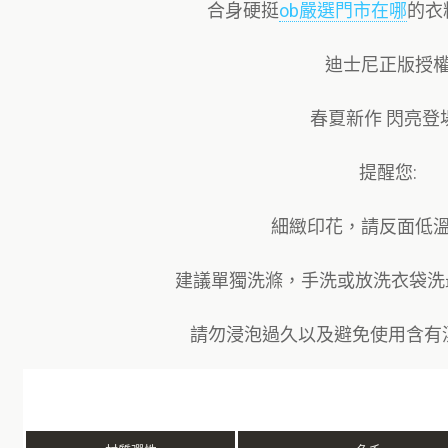
合身硬挺
ob嚴選門市在哪
的衣
迪士尼正版授
春夏新作 閃亮登場
提醒您:
細緻印花，請反面低
建議單獨洗滌，手洗或放洗衣袋洗最
請勿浸泡過久以及避免使用含有