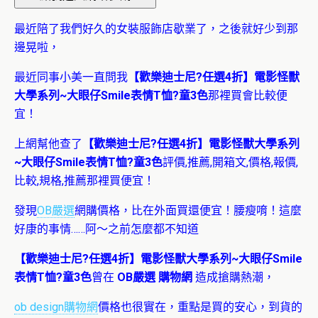
最近陪了我們好久的女裝服飾店歇業了，之後就好少到那
邊晃啦，
最近同事小美一直問我
【歡樂迪士尼?任選4折】電影怪獸
大學系列~大眼仔Smile表情T恤?童3色
那裡買會比較便
宜！
上網幫他查了
【歡樂迪士尼?任選4折】電影怪獸大學系列
~大眼仔Smile表情T恤?童3色
評價,推薦,開箱文,價格,報價,
比較,規格,推薦那裡買便宜！
發現
OB嚴選
網購價格，比在外面買還便宜！腰瘦唷！這麼
好康的事情……阿～之前怎麼都不知道
【歡樂迪士尼?任選4折】電影怪獸大學系列~大眼仔Smile
表情T恤?童3色
曾在
OB嚴選 購物網
造成搶購熱潮，
ob design購物網
價格也很實在，重點是買的安心，到貨的