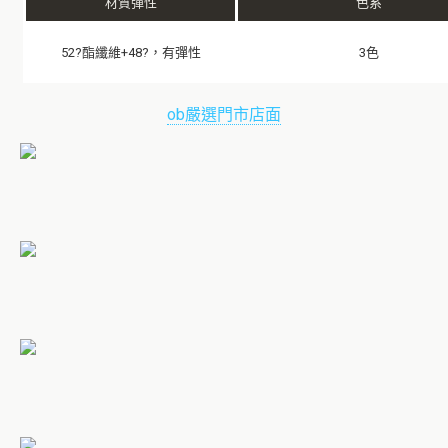
材質彈性
色系
52?酯纖維+48?，有彈性
3色
ob嚴選門市店面