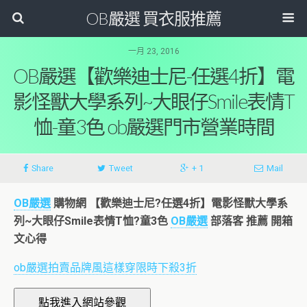
OB嚴選 買衣服推薦
一月 23, 2016
OB嚴選【歡樂迪士尼-任選4折】電
影怪獸大學系列~大眼仔Smile表情T
恤-童3色 ob嚴選門市營業時間
Share
Tweet
+ 1
Mail
OB嚴選
購物網
【歡樂迪士尼?任選4折】電影怪獸大學系
列~大眼仔Smile表情T恤?童3色
OB嚴選
部落客 推薦 開箱
文心得
ob嚴選拍賣品牌風這樣穿限時下殺3折